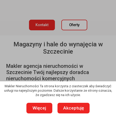
Kontakt
Oferty
Magazyny i hale do wynajęcia w
Szczecinie
Makler agencja nieruchomości w
Szczecinie Twój najlepszy doradca
nieruchomości komercyjnych
Makler Nieruchomości Ta strona korzysta z ciasteczek aby świadczyć
Inwestuj, buduj lub wynajmuj nieruchomości magazynowe ,
agencja
usługi na najwyższym poziomie. Dalsze korzystanie ze strony oznacza,
nieruchomości w Szczecinie
Makler zawsze gwarantuje
że zgadzasz się na ich użycie.
najwyższą jakość usług. Wynajem magazynów to nasza
specjalność.
Więcej
Akceptuję
Znajdź powierzchnię magazynową w