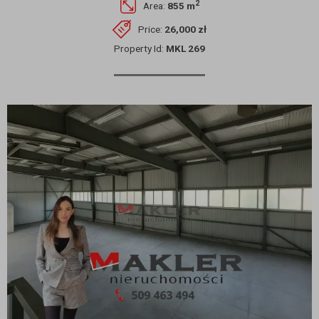
2
Area:
855 m
Price:
26,000 zł
Property Id:
MKL 269