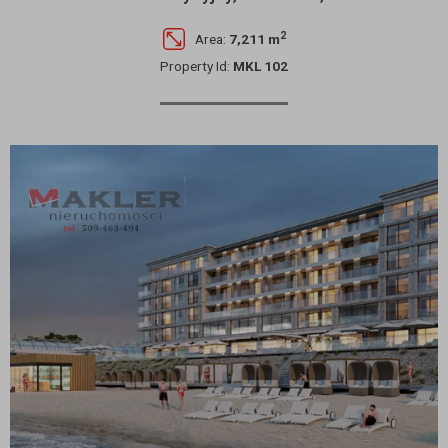
2
Area:
7,211 m
Property Id:
MKL 102