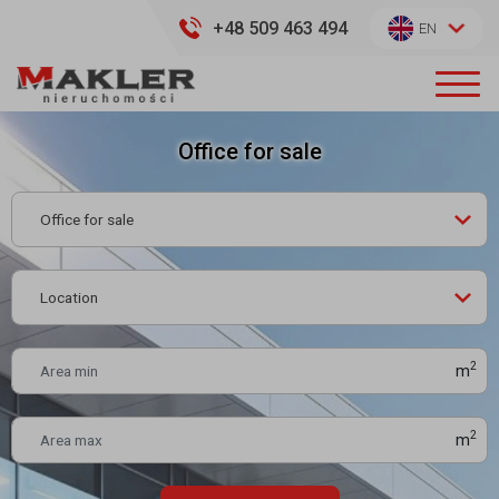
+48 509 463 494
EN
Office for sale
2
m
2
m