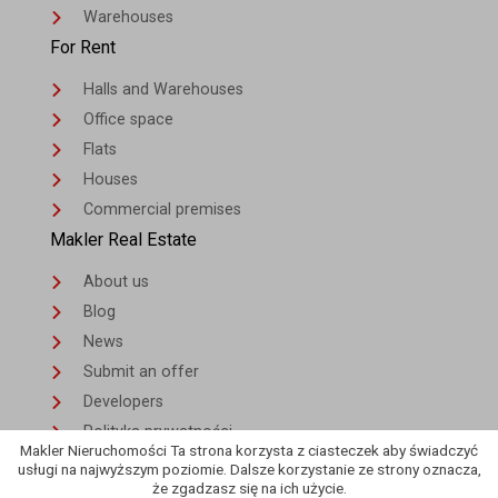
Warehouses
For Rent
Halls and Warehouses
Office space
Flats
Houses
Commercial premises
Makler Real Estate
About us
Blog
News
Submit an offer
Developers
Polityka prywatności
Makler Nieruchomości Ta strona korzysta z ciasteczek aby świadczyć
Contact
usługi na najwyższym poziomie. Dalsze korzystanie ze strony oznacza,
że zgadzasz się na ich użycie.