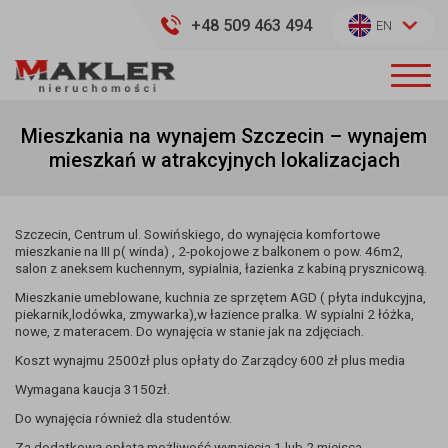
+48 509 463 494
EN
Mieszkania na wynajem Szczecin – wynajem
mieszkań w atrakcyjnych lokalizacjach
Szczecin, Centrum ul. Sowińskiego, do wynajęcia komfortowe
mieszkanie na III p( winda) , 2-pokojowe z balkonem o pow. 46m2,
salon z aneksem kuchennym, sypialnia, łazienka z kabiną prysznicową.
Mieszkanie umeblowane, kuchnia ze sprzętem AGD ( płyta indukcyjna,
piekarnik,lodówka, zmywarka),w łazience pralka. W sypialni 2 łóżka,
nowe, z materacem. Do wynajęcia w stanie jak na zdjęciach.
Koszt wynajmu 2500zł plus opłaty do Zarządcy 600 zł plus media
Wymagana kaucja 3150zł.
Do wynajęcia również dla studentów.
Za dodatkową opłatą możliwość wynajęcia 1 lub 2 miejsca