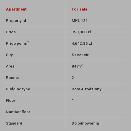
Apartment
For sale
Property Id
MKL 121
Price
390,000 zł
2
Price per m
4,642.86 zł
City
Szczecin
2
Area
84 m
Rooms
2
Building type
Dom 4-rodzinny
Floor
1
Number floor
1
Standard
Do odnowienia