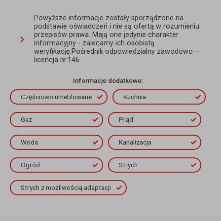
Powyższe informacje zostały sporządzone na
podstawie oświadczeń i nie są ofertą w rozumieniu
przepisów prawa. Mają one jedynie charakter
informacyjny - zalecamy ich osobistą
weryfikację.Pośrednik odpowiedzialny zawodowo –
licencja nr.146
Informacje dodatkowe:
Częściowo umeblowane
Kuchnia
Gaz
Prąd
Woda
Kanalizacja
Ogród
Strych
Strych z możliwością adaptacji