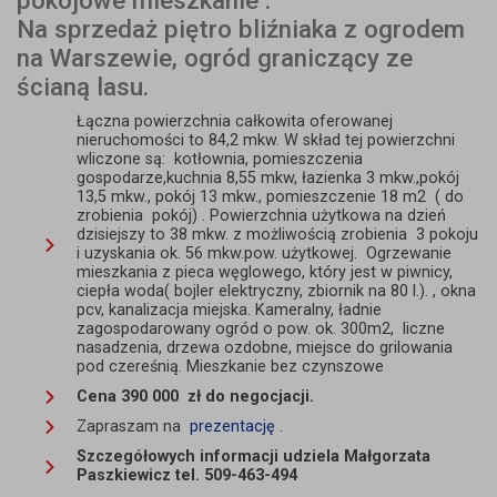
pokojowe mieszkanie .
Na sprzedaż piętro bliźniaka z ogrodem
na Warszewie, ogród graniczący ze
ścianą lasu.
Łączna powierzchnia całkowita oferowanej
nieruchomości to 84,2 mkw. W skład tej powierzchni
wliczone są: kotłownia, pomieszczenia
gospodarze,kuchnia 8,55 mkw, łazienka 3 mkw.,pokój
13,5 mkw., pokój 13 mkw., pomieszczenie 18 m2 ( do
zrobienia pokój) . Powierzchnia użytkowa na dzień
dzisiejszy to 38 mkw. z możliwością zrobienia 3 pokoju
i uzyskania ok. 56 mkw.pow. użytkowej. Ogrzewanie
mieszkania z pieca węglowego, który jest w piwnicy,
ciepła woda( bojler elektryczny, zbiornik na 80 l.). , okna
pcv, kanalizacja miejska. Kameralny, ładnie
zagospodarowany ogród o pow. ok. 300m2, liczne
nasadzenia, drzewa ozdobne, miejsce do grilowania
pod czereśnią. Mieszkanie bez czynszowe
Cena 390 000 zł do negocjacji.
Zapraszam na
prezentację .
Szczegółowych informacji udziela Małgorzata
Paszkiewicz tel. 509-463-494