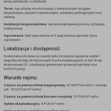
łatwy załadunek i rozładunek
Teren:
ogrodzony, monitorowany, z utwardzonymi drogami
dojazdowymi, placami manewrowymi, zatokami parkingowymi oraz
zielenią
Instalacje bezpieczeństwa:
systemy wykrywania pożaru, instalacja
tryskaczowa
Ogrzewanie:
hala wyposażona w 3 nagrzewnice gazowe, biura
ogrzewane
Lokalizacja i dostępność:
Doskonałe położenie na Lewobrzeżu Szczecina zapewnia szybki i
wygodny dostęp do kluczowych tras komunikacyjnych, w tym drogi
ekspresowej S3. Lokalizacja gwarantuje sprawną logistykę oraz
komfort pracy.
Warunki najmu:
Czynsz za powierzchnię magazynową:
42 000 PLN netto / miesiąc
(ok. 18,50 PLN/m² netto)
Czynsz za powierzchnię biurowo-socjalną:
35 PLN/m² netto
Opłata eksploatacyjna:
4 PLN/m² netto
Media rozliczane dodatkowo według zużycia