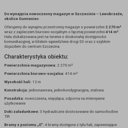
Do wynajęcia nowoczesny magazyn w Szczecinie – Lewobrzeże,
okolice Gumieniec
Oferujemy do wynajmu przestronny magazyn o powierzchni
2 270 m²
wraz z zapleczem biurowo-socjalnym o łącznej powierzchni
414 m²
.
Hala zlokalizowana jest na terenie o doskonałej dostępności
komunikacyjnej, w bliskim sąsiedztwie drogi S3 oraz z szybkim
dojazdem do centrum Szczecina.
Charakterystyka obiektu:
Powierzchnia magazynowa:
2 270 m²
Powierzchnia biurowo-socjalna:
414 m²
Wysokość hali:
12 m
Konstrukcja:
jednonawowa, jednokondygnacyjna, stalowa
Posadzka:
nowoczesna, niepyląca, odporna na intensywne
użytkowanie
Doki załadunkowe:
3 hydrauliczne dostosowane do samochodów
TIR
Bramy z poziomu „0”:
4 bramy dostępne z tyłu hali, zapewniające