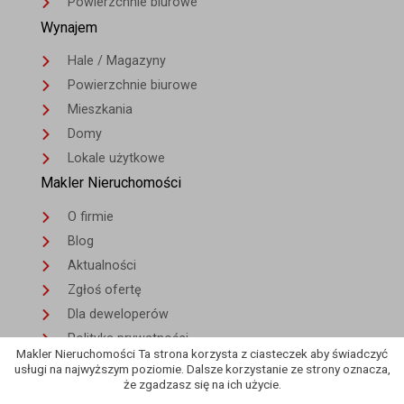
Powierzchnie biurowe
Wynajem
Hale / Magazyny
Powierzchnie biurowe
Mieszkania
Domy
Lokale użytkowe
Makler Nieruchomości
O firmie
Blog
Aktualności
Zgłoś ofertę
Dla deweloperów
Polityka prywatności
Makler Nieruchomości Ta strona korzysta z ciasteczek aby świadczyć
Kontakt
usługi na najwyższym poziomie. Dalsze korzystanie ze strony oznacza,
że zgadzasz się na ich użycie.