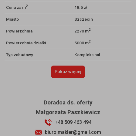
2
Cena za m
18.5 zł
Miasto
Szczecin
2
Powierzchnia
2270 m
2
Powierzchnia działki
5000 m
Typ zabudowy
Kompleks hal
Pokaż więcej
Doradca ds. oferty
Małgorzata Paszkiewicz
+48 509 463 494
biuro.makler@gmail.com