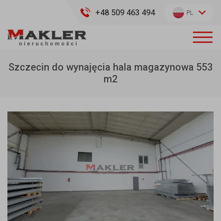
+48 509 463 494
PL
Szczecin do wynajęcia hala magazynowa 553
m2