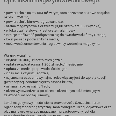
Opis lokalu magazynowo-biurowego:
• powierzchnia najmu 553 m² w tym, pomieszczenie biurowe socjalne
około – 250 m²,
• powierzchnia biurowa ogrzewana c.o,
• brama magazynowa z drzwiami (3,00 szeroka x 3,50 wysoka),
• w lokalu zainstalowany jest system alarmowy,
• istnieje możliwość podłączenia się do światłowodu firmy Orange,
• lokal posiada podliczniki na media,
• możliwość zamontowania nagrzewnicy wodnej na magazynie,
Warunki wynajmu:
• czynsz: 10.300,- zł netto miesięcznie.
• opłata eksploatacyjna: 1.200 zł netto/miesięcznie
• opłata za media- prąd, woda, ścieki, gaz
• indeksacja czynszu: rocznie,
• najemca na czas umowy najmu zobowiązany jest do wpłaty kaucji
gwarancyjnej jednomiesięczny czynsz brutto,
• minimalny okres najmu 1 rok,
• okres wypowiedzenia po okresie określonym od 3 miesięcy w
zależności od rodzaju umowy,
Lokal magazynowy mieści się na prawobrzeżu Szczecina, teren
ogrodzony, z ochroną fizyczną i monitoringiem. Drogi dojazdowe oraz
plac manewrowy przed magazynem przystosowany jest dla
samochodów dostawczych w tym typu TIR.