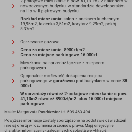
2-pokojowe mieszkanie o pow. 41,13 m2 z balkonem w
nowoczesnym budynku, w standardzie deweloperskim,
na II p w II piętrowym budynku.
Rozkład mieszkania:
salon z aneksem kuchennym
19,95m2, łazienka 3,51m2, korytarz 9,29m2, pokój
8,37m2
Ogrzewanie gazowe.
Cena za mieszkanie 8900zł/m2
Cena za miejsce parkingowe 16 000zł.
Mieszkanie na sprzedaż łącznie z miejscem
parkingowym.
Opcjonalnie możliwość dokupienia miejsca
parkingowego w
garażowcu
pod budynkiem w cenie
38
000zł.
W sprzedaży również 2-pokojowe mieszkanie o pow.
41,13m2 również 8900zł/m2 plus 16 000zł miejsce
parkingowe.
Makler Małgorzata Paszkiewicz tel. 509 463 494
Powyższe informacje zostały sporządzone na podstawie oświadczeń
i nie są ofertą w rozumieniu przepisów prawa. Mają one jedynie
charakter informacyjny - zalecamy ich osobistą weryfikację.