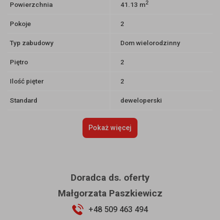
2
Powierzchnia
41.13 m
Pokoje
2
Typ zabudowy
Dom wielorodzinny
Piętro
2
Ilość pięter
2
Standard
deweloperski
Pokaż więcej
Doradca ds. oferty
Małgorzata Paszkiewicz
+48 509 463 494