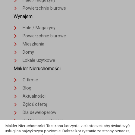
Hale / Magazyny
Powierzchnie biurowe
Wynajem
Hale / Magazyny
Powierzchnie biurowe
Mieszkania
Domy
Lokale użytkowe
Makler Nieruchomości
O firmie
Blog
Aktualności
Zgłoś ofertę
Dla deweloperów
Polityka prywatności
Makler Nieruchomości Ta strona korzysta z ciasteczek aby świadczyć
Kontakt
usługi na najwyższym poziomie. Dalsze korzystanie ze strony oznacza,