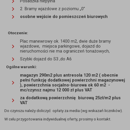
Posadzka niepylna
2 Bramy wjazdowe z poziomu „0”
osobne wejście do pomieszczeń biurowych
Otoczenie:
Plac manewrowy ok. 1400 m2, dwie duże bramy
wjazdowe, miejsca parkingowe, dojazd do
nieruchomości nie ma ograniczeń tonażowych,
Szybki dojazd do S3 ,do A6
Ogólne warunki:
magazyn 290m2 plus antresola 120 m2 ( obecnie
pełni funkcję dodatkowej powierzchni magazynowej
), powierzchnia socjalno-biurowa ok 60 m2 -
mc/czynsz najmu 12 000 zł plus
VAT
za dodatkową powierzchnię biurową 25zł/m2 plus
VAT
Do czynszu należy doliczyć opłaty za media (wg wskazań liczników).
W celu przygotowania indywidualnej oferty, prosimy o kontakt.