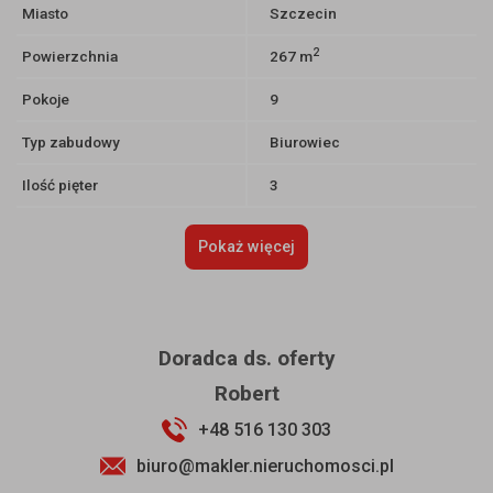
Miasto
Szczecin
2
Powierzchnia
267 m
Pokoje
9
Typ zabudowy
Biurowiec
Ilość pięter
3
Pokaż więcej
Doradca ds. oferty
Robert
+48 516 130 303
biuro@makler.nieruchomosci.pl