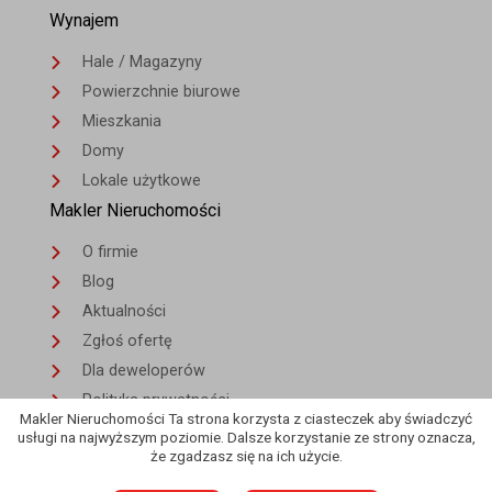
Wynajem
Hale / Magazyny
Powierzchnie biurowe
Mieszkania
Domy
Lokale użytkowe
Makler Nieruchomości
O firmie
Blog
Aktualności
Zgłoś ofertę
Dla deweloperów
Polityka prywatności
Makler Nieruchomości Ta strona korzysta z ciasteczek aby świadczyć
Kontakt
usługi na najwyższym poziomie. Dalsze korzystanie ze strony oznacza,
że zgadzasz się na ich użycie.