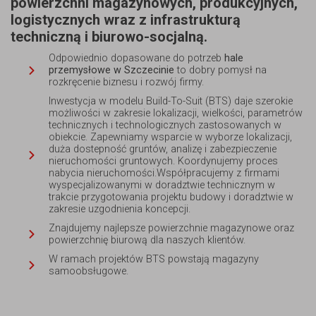
powierzchni magazynowych, produkcyjnych,
logistycznych wraz z infrastrukturą
techniczną i biurowo-socjalną.
Odpowiednio dopasowane do potrzeb
hale
przemysłowe w Szczecinie
to dobry pomysł na
rozkręcenie biznesu i rozwój firmy.
Inwestycja w modelu Build-To-Suit (BTS) daje szerokie
możliwości w zakresie lokalizacji, wielkości, parametrów
technicznych i technologicznych zastosowanych w
obiekcie. Zapewniamy wsparcie w wyborze lokalizacji,
duża dostepność gruntów, analizę i zabezpieczenie
nieruchomości gruntowych. Koordynujemy proces
nabycia nieruchomości.Współpracujemy z firmami
wyspecjalizowanymi w doradztwie technicznym w
trakcie przygotowania projektu budowy i doradztwie w
zakresie uzgodnienia koncepcji.
Znajdujemy najlepsze powierzchnie magazynowe oraz
powierzchnię biurową dla naszych klientów.
W ramach projektów BTS powstają magazyny
samoobsługowe.