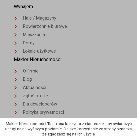
Wynajem
Hale / Magazyny
Powierzchnie biurowe
Mieszkania
Domy
Lokale użytkowe
Makler Nieruchomości
O firmie
Blog
Aktualności
Zgłoś ofertę
Dla deweloperów
Polityka prywatności
Kontakt
Makler Nieruchomości Ta strona korzysta z ciasteczek aby świadczyć
usługi na najwyższym poziomie. Dalsze korzystanie ze strony oznacza,
że zgadzasz się na ich użycie.