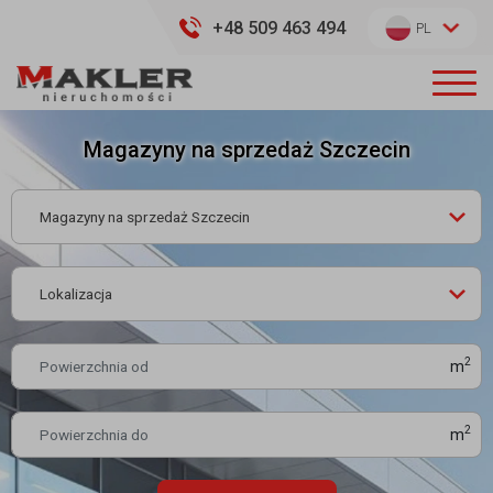
+48 509 463 494
PL
Magazyny na sprzedaż Szczecin
2
m
2
m