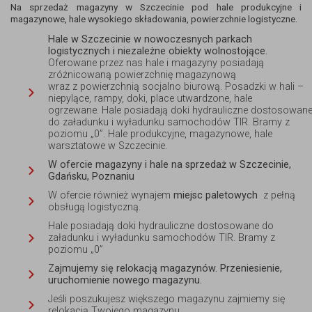
Na sprzedaż magazyny w Szczecinie pod hale produkcyjne i
magazynowe, hale wysokiego składowania, powierzchnie logistyczne.
Hale w Szczecinie w nowoczesnych parkach
logistycznych i niezależne obiekty wolnostojące.
Oferowane przez nas hale i magazyny posiadają
zróżnicowaną
powierzchnię magazynową
wraz z powierzchnią socjalno biurową. Posadzki w hali –
niepylące, rampy, doki, place utwardzone, hale
ogrzewane. Hale posiadają doki hydrauliczne dostosowan
do załadunku i wyładunku samochodów TIR. Bramy z
poziomu „0”. Hale produkcyjne, magazynowe, hale
warsztatowe w Szczecinie.
W ofercie magazyny i hale na sprzedaż w Szczecinie,
Gdańsku, Poznaniu
W ofercie również wynajem
miejsc paletowych
z pełną
obsługą logistyczną.
Hale posiadają doki hydrauliczne dostosowane do
załadunku i wyładunku samochodów TIR. Bramy z
poziomu „0”
Zajmujemy się relokacją magazynów. Przeniesienie,
uruchomienie nowego magazynu.
Jeśli poszukujesz większego magazynu zajmiemy się
relokacją Twojego magazynu.