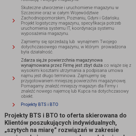
Skuteczne utworzenie i uruchomienie magazynu w
Szczecinie oraz w całym Województwie
Zachodniopomorskim, Poznaniu, Gdyni i Gdańsku.
Projekt logistyczny magazynu, specyfikacja potrzeb
uruchomienia systemu IT, koordynacja systemu
wyposażenia magazynu.
Zajmiemy się sprzedażą lub wynajmem Twojego
dotychczasowego magazynu, w którym prowadzona
była działalność.
Zdarza się,że powierzchnia magazynowa
wynajmowana przez Firmę jest zbyt duża
co wiąże się z
wysokimi kosztami utrzymania a podpisana umowa
najmu jest długo terminowa. Zajmujemy się
przygotowaniem mniejszej
powierzchni magazynowej
.
Pomagamy znaleźć mniejszy magazyn dla Firmy i
znaleźć nowego najemcę lub Kupca na dotychczasowy
obiekt.
Projekty BTS i BTO
Projekty BTS i BTO to oferta skierowana do
Klientów poszukujących indywidualnych,
„szytych na miarę” rozwiązań w zakresie