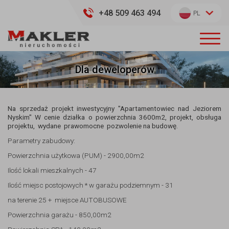
+48 509 463 494
PL
Dla deweloperów
Na sprzedaż projekt inwestycyjny "Apartamentowiec nad Jeziorem
Nyskim" W cenie działka o powierzchnia 3600m2, projekt, obsługa
projektu, wydane prawomocne pozwolenie na budowę.
Parametry zabudowy:
Powierzchnia użytkowa (PUM) - 2900,00m2
Ilość lokali mieszkalnych - 47
Ilość miejsc postojowych * w garażu podziemnym - 31
na terenie 25 + miejsce AUTOBUSOWE
Powierzchnia garażu - 850,00m2